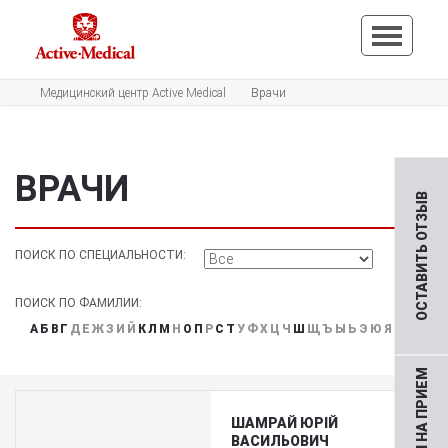
Медицинский центр Active Medical
Врачи
ВРАЧИ
ОСТАВИТЬ ОТЗЫВ
ПОИСК ПО СПЕЦИАЛЬНОСТИ:
ПОИСК ПО ФАМИЛИИ:
А
Б
В
Г
Д
Е
Ж
З
И
Й
К
Л
М
Н
О
П
Р
С
Т
У
Ф
Х
Ц
Ч
Ш
Щ
Ъ
Ы
Ь
Э
Ю
Я
ШАМРАЙ ЮРІЙ
ВАСИЛЬОВИЧ