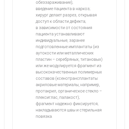
обеззараживание);
введение пациента в наркоз;
хирург делает разрез, открывая
доступ к области дефекта;
в зависимости от состояния
пациента устанавливают
индивидуальные, заранее
подготовленные имплантаты (из
аутокости или металлических
пластин – серебряных, титановых)
или же модулируется фрагмент из
высококачественных полимерных
составов (ксенотрансплантаты:
акриловые материалы, например,
протакрил, органическое стекло –
плексиглас, палакост);
фрагмент надежно фиксируется;
накладываются швы и стерильная
повязка.