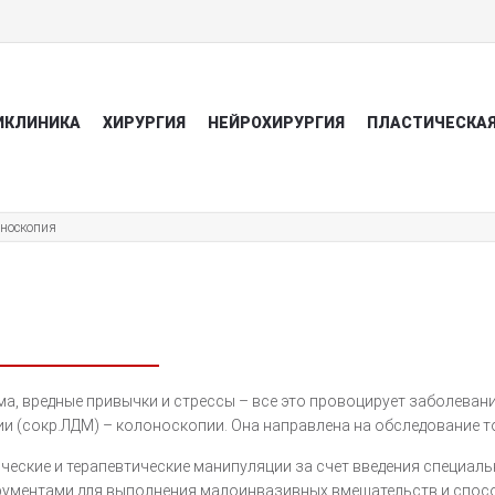
ИКЛИНИКА
ХИРУРГИЯ
НЕЙРОХИРУРГИЯ
ПЛАСТИЧЕСКАЯ
носкопия
а, вредные привычки и стрессы – все это провоцирует заболевани
и (сокр.ЛДМ) – колоноскопии. Она направлена на обследование т
еские и терапевтические манипуляции за счет введения специаль
ументами для выполнения малоинвазивных вмешательств и спосо