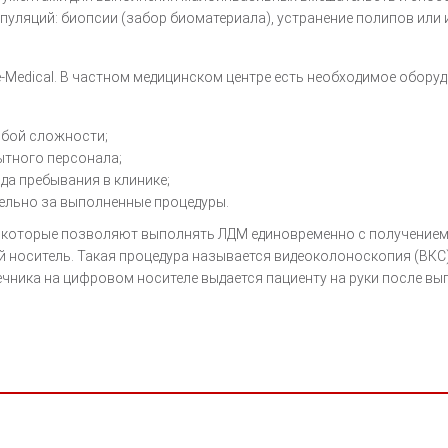
ляций: биопсии (забор биоматериала), устранение полипов или и
e-Medical. В частном медицинском центре есть необходимое обор
юбой сложности;
тного персонала;
да пребывания в клинике;
ельно за выполненные процедуры.
 которые позволяют выполнять ЛДМ единовременно с получением
й носитель. Такая процедура называется видеоколоноскопия (ВКС)
ника на цифровом носителе выдается пациенту на руки после вы