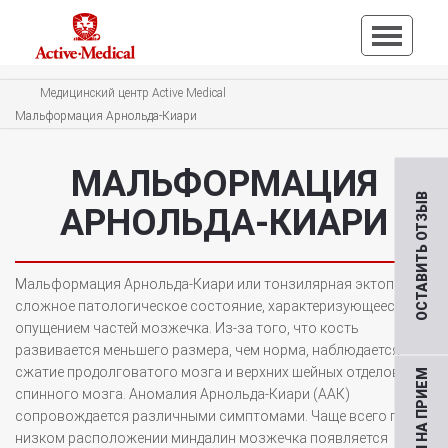
Медицинский центр Active Medical
Мальформация Арнольда-Киари
МАЛЬФОРМАЦИЯ
ОСТАВИТЬ ОТЗЫВ
АРНОЛЬДА-КИАРИ
Мальформация Арнольда-Киари или тонзилярная эктопия –
сложное патологическое состояние, характеризующееся
опущением частей мозжечка. Из-за того, что кость
развивается меньшего размера, чем норма, наблюдается
сжатие продолговатого мозга и верхних шейных отделов
спинного мозга. Аномалия Арнольда-Киари (ААК)
сопровождается различными симптомами. Чаще всего при
низком расположении миндалин мозжечка появляется