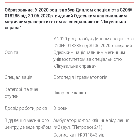
Образование: У 2020 році здобув Диплом спеціаліста С20№
018285 від 30.06.2020р. виданий Одеським національним
медичним універститетом за спеціальністю "Лікувальна
справа"
У 2020 році здобув Диплом спеціаліста
С20№ 018285 від 30.06.2020р. виданий
Освіта
Одеським національним медичним
універститетом за спеціальністю
«Лікувальна справа»
Спеціалізація
Ортопедія і
травматологія
Категорії та вчені
Лікар-спеціаліст
ступені
Досвід роботи, років
3
роки
Відділення медичного
Амбулаторно-
поліклінічне відділення
центру, де веде прийом
№2 (вул. Г.Петрової 2/1)
Сертифікат
№011843 від