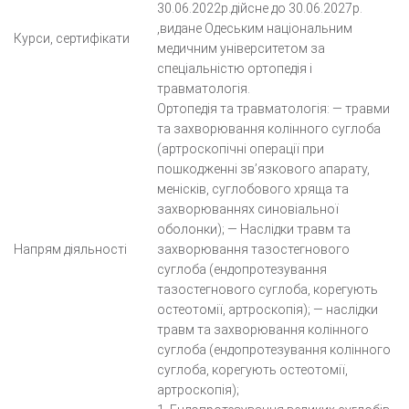
30.06.2022р.дійсне до 30.06.2027р.
,видане Одеським національним
Курси, сертифікати
медичним університетом за
спеціальністю ортопедія і
травматологія.
Ортопедія та травматологія: — травми
та захворювання колінного суглоба
(артроскопічні операції при
пошкодженні зв’язкового апарату,
менісків, суглобового хряща та
захворюваннях синовіальної
оболонки); — Наслідки травм та
Напрям діяльності
захворювання тазостегнового
суглоба (ендопротезування
тазостегнового суглоба, корегують
остеотомії, артроскопія); — наслідки
травм та захворювання колінного
суглоба (ендопротезування колінного
суглоба, корегують остеотомії,
артроскопія);