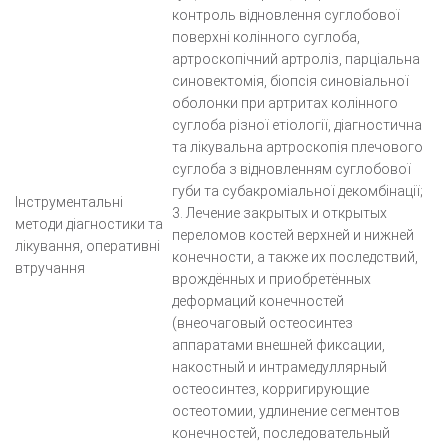
контроль відновлення суглобової
поверхні колінного суглоба,
артроскопічний артроліз, парціальна
синовектомія, біопсія синовіальної
оболонки при артритах колінного
суглоба різної етіології, діагностична
та лікувальна артроскопія плечового
суглоба з відновленням суглобової
губи та субакроміальної декомбінації;
Інструментальні
3. Лечение закрытых и открытых
методи діагностики та
переломов костей верхней и нижней
лікування, оперативні
конечности, а также их последствий,
втручання
врождённых и приобретённых
деформаций конечностей
(внеочаговый остеосинтез
аппаратами внешней фиксации,
накостный и интрамедуллярный
остеосинтез, корригирующие
остеотомии, удлинение сегментов
конечностей, последовательный