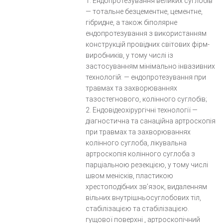
1. Ендопротезування великих суглобів
— тотальне безцементне, цементне,
гібридне, а також біполярне
ендопротезування з використанням
конструкцій провідних світових фірм-
виробників, у тому числі із
застосуванням мінімально інвазивних
технологій: — ендопротезування при
травмах та захворюваннях
тазостегнового, колінного суглобів;
2. Ендовідеохірургічні технології —
діагностична та санаційна артроскопія
при травмах та захворюваннях
колінного суглоба, лікувальна
артроскопія колінного суглоба з
парціальною резекцією, у тому числі
швом менісків, пластикою
хрестоподібних зв’язок, видаленням
вільних внутрішньосуглобових тіл,
стабілізацією та стабілізацією.
гущової поверхні , артроскопічний