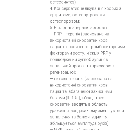
остеосинтез);
4. Консервативне лікування хворих з
артритами, остеоартрозами,
остеопорозом;
5. Біологічна терапія артрозів:
— PRP – терапія (заснована на
використанні сироватки крові
пацієнта, насиченої тромбоцитарними
факторами росту, ін’єкція PRP у
пошкоджений суглоб зупиняє
запальний процес та прискорює
регенерацію);
— цитокін-терапія (заснована на
використанні сироватки крові
пацієнта, збагаченої захисними
білками (IL-1Ra), ін’єкції такої
сироватки вводять в область
ураження, завдяки чому зменшується
запалення та болючі відчуття,
збільшується амплітуда рухів);
— MSK-терапія (лікування