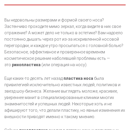
Вы недовольны размерами и формой своего носа?
Застенчиво проходите мимо зеркал, когда видите в них свое
отражение? А может дело не только в эстетике? Вам надоело
постоянно дышать через рот из-за искривленной носовой
перегородки, и каждое утро просыпаться с головной болью?
Безопасное, эффективное и проверенное временем
косметическое решение наболевшей проблемы есть —
это
ринопластика
(или операция на носу).
Еще каких-то десять лет назад
пластика носа
была
привилегией исключительно известных людей, политиков и
звезд шоу-бизнеса. Желание выглядеть моложе, красивее,
увереннее манит в специализированные клиники многих
знаменитостей и успешных людей. Некоторые хоть и не
афишируют того, что делали пластику, но явные изменения их
внешности приводят именно к такому мнению.