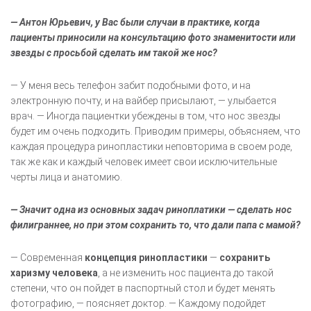
— Антон Юрьевич, у Вас были случаи в практике, когда
пациенты приносили на консультацию фото знаменитости или
звезды с просьбой сделать им такой же нос?
— У меня весь телефон забит подобными фото, и на
электронную почту, и на вайбер присылают, — улыбается
врач. — Иногда пациентки убеждены в том, что нос звезды
будет им очень подходить. Приводим примеры, объясняем, что
каждая процедура ринопластики неповторима в своем роде,
так же как и каждый человек имеет свои исключительные
черты лица и анатомию.
— Значит одна из основных задач риноплатики — сделать нос
филиграннее, но при этом сохранить то, что дали папа с мамой?
— Современная
концепция ринопластики
—
сохранить
харизму человека
, а не изменить нос пациента до такой
степени, что он пойдет в паспортный стол и будет менять
фотографию, — поясняет доктор. — Каждому подойдет