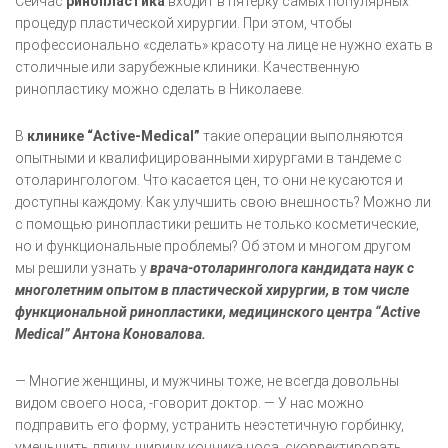
Сейчас
ринопластика
входит в пятерку самых популярных
процедур пластической хирургии. При этом, чтобы
профессионально «сделать» красоту на лице не нужно ехать в
столичные или зарубежные клиники. Качественную
ринопластику можно сделать в Николаеве.
В
клинике “Active-Medical”
такие операции выполняются
опытными и квалифицированными хирургами в тандеме с
отоларингологом. Что касается цен, то они не кусаются и
доступны каждому. Как улучшить свою внешность? Можно ли
с помощью ринопластики решить не только косметические,
но и функциональные проблемы? Об этом и многом другом
мы решили узнать у
врача-отоларинголога кандидата наук с
многолетним опытом в пластической хирургии, в том числе
функциональной ринопластики, медицинского центра “Active
Medical” Антона Коновалова.
— Многие женщины, и мужчины тоже, не всегда довольны
видом своего носа, -говорит доктор. — У нас можно
подправить его форму, устранить неэстетичную горбинку,
уменьшить длину, ширину кончика носа, скорректировать