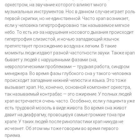
оркестром, на звучание которого влияют много
музыкальных инструментов. Нос в данном случае играет роль
первой скрипки, но не единственной. Часто храп возникает,
если у человека гипертрофировано так называемое мягкое
небо. То есть из-за нарушения носового дыхания происходит
гипертрофия слизистой, и ночью западающий язычок
препятствует прохождению воздуха к легким. В такие
моменты люди издают разной частотности звуки. Также храп
бывает у людей с нарушенными фазами сна,
неврологическими проблемами — трудная работа, синдром
менеджера. Во время фазы глубокого сна у такого человека
происходит западение нижней челюсти и языка. Это тоже
вызывает храп. Но, конечно, основной компонент оркестра,
так называемый контрабас — это ожирение. У полных людей
храп встречается очень часто. Особенно, если у пациента уже
есть трудовой мозоль в виде живота. Во время сна живот
давит на диафрагму, провоцируя самые громкие тона при
храпе. У таких людей после ринопластики храп никуда не
исчезнет. Об этом мы тоже говорим во время первого
приема.