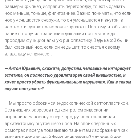
размеры крыльев, исправить перегородку, то есть сделать
нос меньше, тоньше, филиграннее. Важно понимать, что если
нос уменьшается снаружи, то он уменьшается и внутри, в
частности сужаются носовые проходы. Поэтому, чтобы наш
пациент получил красивый и дышащий нос, мы всегда
проводим функциональную ринопластику. Ведь какой бы ни
был красивый нос, если он не дышит, то счастья своему
владельцу не принесет.
— Антон Юрьевич, скажите, допустим, человека не интересует
эстетика, он полностью удовлетворен своей внешностью, и
хочет просто убрать функциональные нарушения. Как в таком
случае поступаете?
— Мы просто обходимся эндоскопической септопластикой.
Без внешних разрезов под контролем эндоскопии
выравниваем носовую перегородку, восстанавливая
архитектонику внутреннего носа. На своих первичных
осмотрах я всегда показываю пациентам изображения как
выглядит нормальный функционирующий здоровый нос,