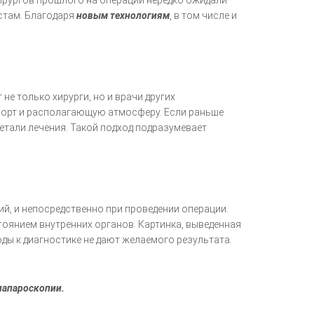
хирургов прошлого на операции нередко ожидали
стам. Благодаря
новым технологиям
, в том числе и
не только хирурги, но и врачи других
форт и располагающую атмосферу. Если раньше
етали лечения. Такой подход подразумевает
ий, и непосредственно при проведении операции.
оянием внутренних органов. Картинка, выведенная
ходы к диагностике не дают желаемого результата.
лапароскопии.