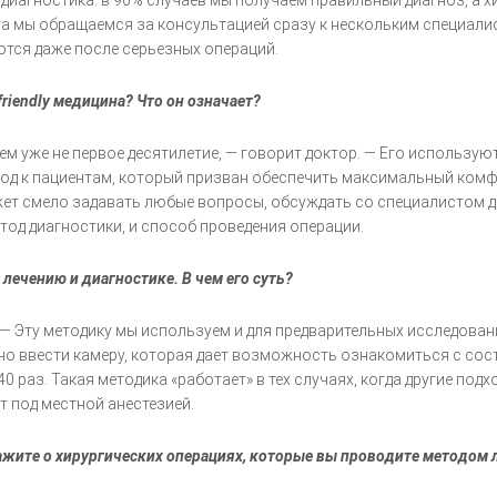
 диагностика: в 90% случаев мы получаем правильный диагноз, а 
та мы обращаемся за консультацией сразу к нескольким специали
ются даже после серьезных операций.
riendly медицина? Что он означает?
м уже не первое десятилетие, — говорит доктор. — Его используют 
ход к пациентам, который призван обеспечить максимальный ком
ожет смело задавать любые вопросы, обсуждать со специалистом д
етод диагностики, и способ проведения операции.
лечению и диагностике. В чем его суть?
 — Эту методику мы используем и для предварительных исследован
 ввести камеру, которая дает возможность ознакомиться с сост
 раз. Такая методика «работает» в тех случаях, когда другие под
т под местной анестезией.
ажите о хирургических операциях, которые вы проводите методом 