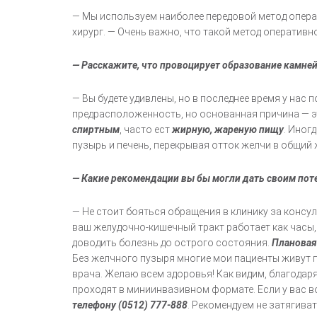
— Мы используем наиболее передовой метод опера
хирург. — Очень важно, что такой метод оператив
— Расскажите, что провоцирует образование камне
— Вы будете удивлены, но в последнее время у на
предрасположенность, но основанная причина — э
спиртным
, часто ест
жирную, жареную пищу
. Иног
пузырь и печень, перекрывая отток желчи в общий
— Какие рекомендации вы бы могли дать своим по
— Не стоит бояться обращения в клинику за консу
ваш желудочно-кишечный тракт работает как часы
доводить болезнь до острого состояния.
Плановая
Без желчного пузыря многие мои пациенты живут 
врача. Желаю всем здоровья! Как видим, благода
проходят в миниинвазивном формате. Если у вас в
телефону (0512) 777-888
. Рекомендуем не затягива