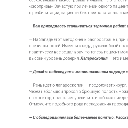
бескровными и менее травматичными. Не отстает и
«сюрпризы». Зачастую при лечении одного пациен
в реабилитации, пациенты быстрее восстанавлива
— Вам приходилось сталкиваться термином patient-f
— На Западе этот метод очень распространен, приче
специальностей. Имеется в виду дружелюбный под
практически все решал врач, то теперь пациент м
высокий уровень доверия.
Лапароскопия
— это и м
— Давайте побеседуем о миниинвазивном подходе к 
— Речь идет о лапароскопии, — продолжает хирург.
Через небольшой прокол в брюшную полость можно
на монитор, позволяет увеличить изображение до 40
Отмечу, что подобного рода исследования проходя
— С обследованием все более-менее понятно. Расск