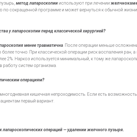
 пузырь,
метод лапароскопии
используют при лечении
желчнокаме
ию по сокращенной программе и может вернуться к обычной жизни
тва у лапароскопии перед классической хирургией?
пароскопия менее травматична
. После операции меньше осложнен
 более точно. При классической операции риск воспаления ран, 
олее 2%. Наркоз используется минимальный, к тому же лапароско
в работу систем организма.
опическим операциям?
, многодневная кишечная непроходимость. Если есть возможност
пациентам первый вариант.
.
х лапароскопических операций — удалении желчного пузыря.