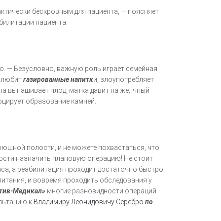
ктически бескровным для пациента, — поясняет
билитации пациента.
ро. — Безусловно, важную роль играет семейная
, любит
газированные напитк
и, злоупотребляет
на вынашивает плод, матка давит на желчный
оцирует образование камней.
рюшной полости, и не можете похвастаться, что
ости назначить плановую операцию! Не стоит
аса, а реабилитация проходит достаточно быстро.
итания, и вовремя проходить обследования у
ктив-Медикал»
многие разновидности операций
ультацию к
Владимиру Леонидовичу Серебро
по