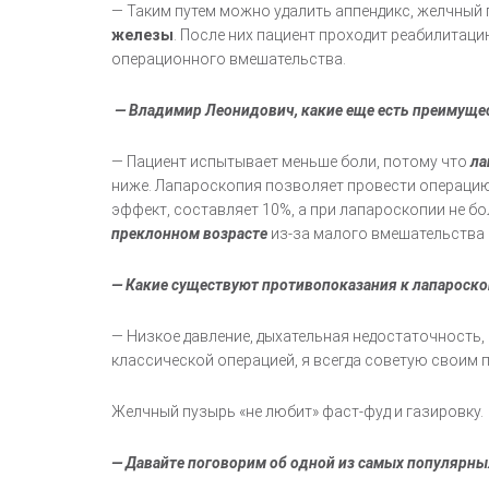
— Таким путем можно удалить аппендикс, желчный
железы
. После них пациент проходит реабилитац
операционного вмешательства.
— Владимир Леонидович, какие еще есть преимущес
— Пациент испытывает меньше боли, потому что
ла
ниже. Лапароскопия позволяет провести операцию
эффект, составляет 10%, а при лапароскопии не б
преклонном возрасте
из-за малого вмешательства 
— Какие существуют противопоказания к лапароск
— Низкое давление, дыхательная недостаточность
классической операцией, я всегда советую своим 
Желчный пузырь «не любит» фаст-фуд и газировку
— Давайте поговорим об одной из самых популярны