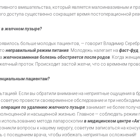
тивного вмешательства, который является малоинвазивным и пра
ного доступа существенно сокращает время постоперационной реа
й в желчном пузыре?
с появилось больше молодых пациентов, — говорит Владимир Сереб
то
неправильный режим питания
. Молодежь налегает на
фаст-фуд
да
желчнокаменная болезнь обостряется после родов
. Когда женщи
 желчный проток. Происходит застой желчи, что со временем пров
тенциальным пациентам?
льтацией. Если вы обратили внимание на неприятные ощущения в б
, советую провести своевременное обследование и при необходим
 операция по удалению желчного пузыря
занимает не более получ
полноценной и насыщенной жизнью. Главное — соблюдать режим п
ря использованию метода лапароскопии
в медицинском центре «А
озникли вопросы к нашему хирургу, советуем записаться на конс
ть с посещением врача, чтобы избежать неприятных осложнений!