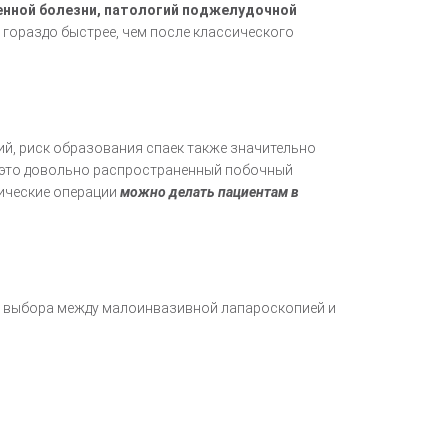
нной болезни, патологий поджелудочной
 гораздо быстрее, чем после классического
ий, риск образования спаек также значительно
а это довольно распространенный побочный
пические операции
можно делать пациентам в
ь выбора между малоинвазивной лапароскопией и