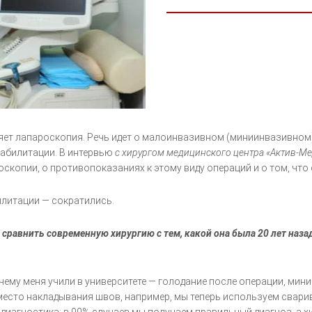
яет лапароскопия. Речь идет о малоинвазивном (миниинвазивном
еабилитации. В интервью
с хирургом медицинского центра «Актив-
опии, о противопоказаниях к этому виду операций и о том, что со
илитации — сократились.
сравнить современную хирургию с тем, какой она была 20 лет наза
 чему меня учили в университете — голодание после операции, ми
есто накладывания швов, например, мы теперь используем сварива