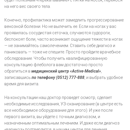
будет полезным «перекатывание» с пятки на носок, перенося
на него вес своего тела.
Конечно, профилактика может замедлить прогрессирование
венозной болезни. Но не вылечить ее. Если на ногах у вас
проявилась сосудистая сеточка, случаются судороги,
беспокоят боли, часто возникает ощущение тяжести в ногах
— не занимайтесь самолечением. Ставить себе диагноз и
паниковать — тоже не спешите. Просто пройдите врачебное
обследование. Чтобы получить квалифицированную
консультацию флеболога вам достаточно просто
обратиться в
медицинский центр «Active-Medical»
,
записавшись
по телефону (0512) 777-888
, и выбрать удобное
время для визита.
На консультации наш доктор проведет осмотр, сделает
необходимые исследования, УЗ-сканирование (в центре есть
все необходимое оборудование для этого). И уже после
первого визита, вы уйдете с точным диагнозом, и
назначенным оптимальным лечением. И даже если диагноз
«варикоз» подтвердится, в нашем центре для лечения