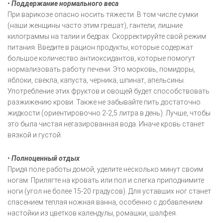
•
Поддержание нормального веса
При варикозе опасно носить тяжести. В том числе сумки
(наши женщины часто этим грешат), гантели, лишние
килограммы на талии и бедрах. Скорректируйте свой режим
питания. Введите в рацион продукты, которые содержат
большое количество антиоксидантов, которые помогут
нормализовать работу печени. Это морковь, помидоры,
яблоки, свекла, капуста, черника, шпинат, апельсины.
Употребление этих фруктов и овощей будет способствовать
разжижению крови. Также не забывайте пить достаточно
жидкости (ориентировочно 2-2,5 литра в день). Лучше, чтобы
это была чистая негазированная вода. Иначе кровь станет
вязкой и густой.
•
Полноценный отдых
Придя поле работы домой, уделите несколько минут своим
ногам. Прилягте на кровать или пол и слегка приподнимите
ноги (угол не более 15-20 градусов). Для уставших ног станет
спасением теплая ножная ванна, особенно с добавлением
настойки из цветков календулы, ромашки, шалфея.