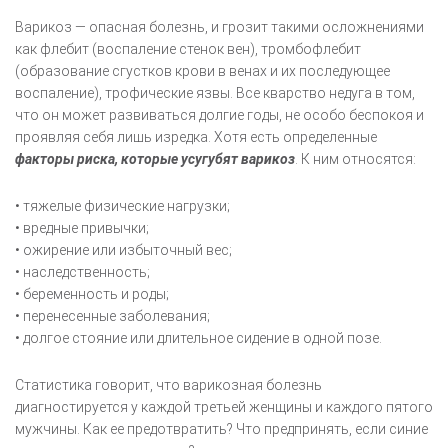
Варикоз — опасная болезнь, и грозит такими осложнениями
как флебит (воспаление стенок вен), тромбофлебит
(образование сгустков крови в венах и их последующее
воспаление), трофические язвы. Все кварство недуга в том,
что он может развиваться долгие годы, не особо беспокоя и
проявляя себя лишь изредка. Хотя есть определенные
факторы риска, которые усугубят варикоз
. К ним относятся:
• тяжелые физические нагрузки;
• вредные привычки;
• ожирение или избыточный вес;
• наследственность;
• беременность и роды;
• перенесенные заболевания;
• долгое стояние или длительное сидение в одной позе.
Статистика говорит, что варикозная болезнь
диагностируется у каждой третьей женщины и каждого пятого
мужчины. Как ее предотвратить? Что предпринять, если синие