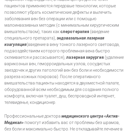
пациентов применяются передовые технологии, которые
позволяют убрать косметические дефекты и вылечить
заболевания вен без операции или с помощью
малоинвазивных методик (с минимальным хирургическим
вмешательством), таких как
слеротерапия
(введение
специального препарата),
эндовазальная лазерная
коагуляция
(введение в вену тонкого лазерного световода,
под воздействием которого проблемная вена быстро
склеивается и рассасывается),
лазерная хирургия
(удаление
варикозных вен, геморроидальных узлов, сосудистых
звездочек и других патологий вен без боли и необходимости
разреза кожных покровов). После оперативного
вмешательства пациенты находятся в двухместной палате,
оборудованной всем необходимым для создания полного
комфорта, включая туалет, душ, беспроводной интернет,
телевиденье, кондиционер.
Профессиональные доктора
медицинского центра «Актив-
Медикал»
помогут избавить вас от проблемы без шрамов,
без боли и максимально быстро. Не откладывайте лечение в