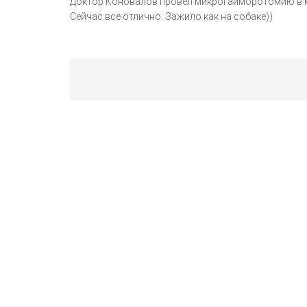
Доктор Коновалов провел микрогайморотомию в мар
Сейчас все отлично. Зажило как на собаке))