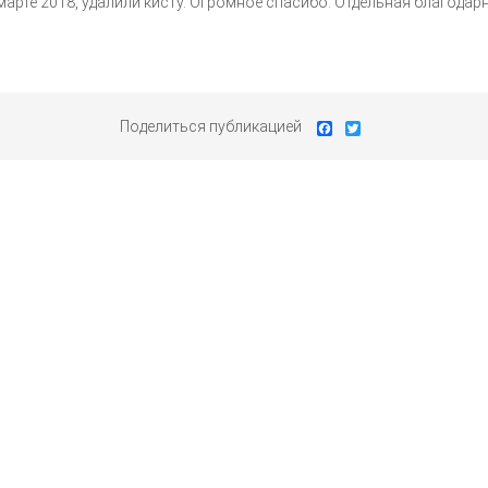
те 2018, удалили кисту. Огромное спасибо. Отдельная благодарно
Поделиться публикацией
Facebook
Twitter