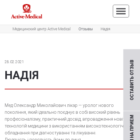
Медицинский центр Active Medical
Отзывы
Надія
28.02.2021
ОСТАВИТЬ ОТЗЫВ
НАДІЯ
Мед Олександр Миколайович лікар — уролог нового
покоління, який ідеально поєднує в собі високий рівень
професіоналізму, практичний досвід, впровадження новітніх
технологій медицини з використанням високотехнологічного
обладнання при діагностуванні та лїкуванні.
Людяність і порядність йому до лиця.