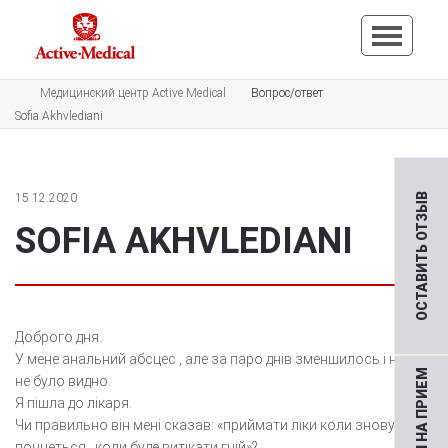
Медицинский центр Active Medical
Вопрос/ответ
Sofia Akhvlediani
15.12.2020
ОСТАВИТЬ ОТЗЫВ
SOFIA AKHVLEDIANI
Доброго дня.
У мене анальний абсцес , але за паро днів зменшилось і нічого
не було видно.
Я пішла до лікаря.
Чи правильно він мені сказав: «приймати ліки коли знову
почнеться , коли буде витікати гній»?