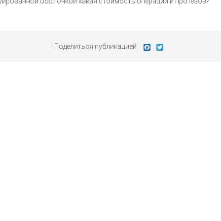
руированной оболочкой.какая стоимость операции и протезов?
Поделиться публикацией
Facebook
Twitter