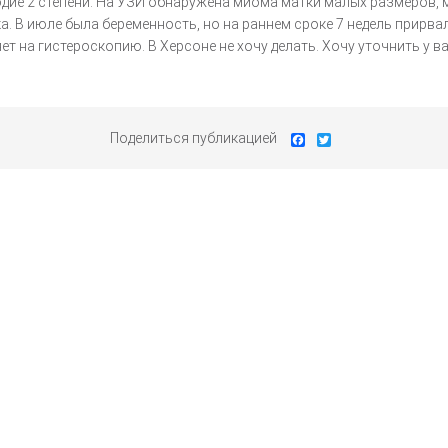
лодие 2 степени. На УЗИ обнаружена миома матки малых размеров,
а. В июле была беременность, но на раннем сроке 7 недель прирв
 на гистероскопию. В Херсоне не хочу делать. Хочу уточнить у ва
Поделиться публикацией
Facebook
Twitter