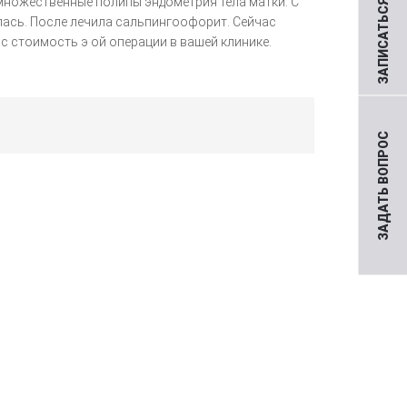
ЗАПИСАТЬСЯ НА ПРИЕМ
 множественные полипы эндометрия тела матки. С
алась. После лечила сальпингоофорит. Сейчас
с стоимость э ой операции в вашей клинике.
ЗАДАТЬ ВОПРОС