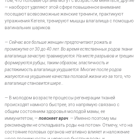
том, что половые органы могут с возрастом меняться, другие
— наоборот уделяют этой сфере повышенное внимание:
посещают всевозможные женские тренинги, практикуют
упражнения Кегеля, тренируют мышцы влагалища с помощью
вагинальних шариков.
— Сейчас все больше женщин предпочитают рожать в
промежутке от 30 до 40 лет. Во время естественных родов ткани
влагалища зачастую травмируются. На месте разрывов и трещин
формируются рубцы, таким образом, эластичность и
растяжимость влагалища ухудшается. Многие после родов
жалуются на ухудшение качества половой жизни из-за того, что
влагалище становится шире…
— В молодом возрасте процессы регенерации тканей
происходят намного быстрее, это напрямую связано с
общим состоянием здоровья молодой мамы, ее
иммунитетом, —
поясняет врач
. — Именно поэтому мы
рекомендуем не откладывать роды «на потом». Отмечу, что на
состояние половых органов негативно влияет и наложение
швов промежности, и чересчур быстрые роды, и