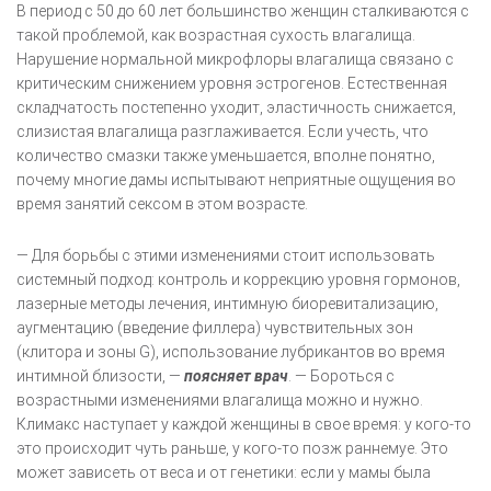
В период с 50 до 60 лет большинство женщин сталкиваются с
такой проблемой, как возрастная сухость влагалища.
Нарушение нормальной микрофлоры влагалища связано с
критическим снижением уровня эстрогенов. Естественная
складчатость постепенно уходит, эластичность снижается,
слизистая влагалища разглаживается. Если учесть, что
количество смазки также уменьшается, вполне понятно,
почему многие дамы испытывают неприятные ощущения во
время занятий сексом в этом возрасте.
— Для борьбы с этими изменениями стоит использовать
системный подход: контроль и коррекцию уровня гормонов,
лазерные методы лечения, интимную биоревитализацию,
аугментацию (введение филлера) чувствительных зон
(клитора и зоны G), использование лубрикантов во время
интимной близости, —
поясняет врач
. — Бороться с
возрастными изменениями влагалища можно и нужно.
Климакс наступает у каждой женщины в свое время: у кого-то
это происходит чуть раньше, у кого-то позж раннемуе. Это
может зависеть от веса и от генетики: если у мамы была