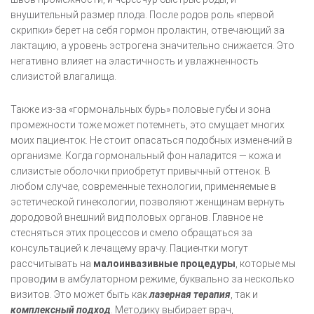
внушительный размер плода. После родов роль «первой
скрипки» берет на себя гормон пролактин, отвечающий за
лактацию, а уровень эстрогена значительно снижается. Это
негативно влияет на эластичность и увлажненность
слизистой влагалища.
Также из-за «гормональных бурь» половые губы и зона
промежности тоже может потемнеть, это смущает многих
моих пациенток. Не стоит опасаться подобных изменений в
организме. Когда гормональный фон наладится — кожа и
слизистые оболочки приобретут привычный оттенок. В
любом случае, современные технологии, применяемые в
эстетической гинекологии, позволяют женщинам вернуть
дородовой внешний вид половых органов. Главное не
стесняться этих процессов и смело обращаться за
консультацией к лечащему врачу. Пациентки могут
рассчитывать на
малоинвазивные процедуры
, которые мы
проводим в амбулаторном режиме, буквально за несколько
визитов. Это может быть как
лазерная терапия
, так и
комплексный подход
. Методику выбирает врач,