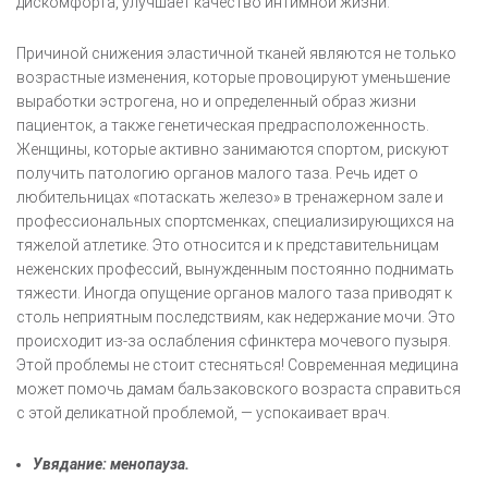
дискомфорта, улучшает качество интимной жизни.
Причиной снижения эластичной тканей являются не только
возрастные изменения, которые провоцируют уменьшение
выработки эстрогена, но и определенный образ жизни
пациенток, а также генетическая предрасположенность.
Женщины, которые активно занимаются спортом, рискуют
получить патологию органов малого таза. Речь идет о
любительницах «потаскать железо» в тренажерном зале и
профессиональных спортсменках, специализирующихся на
тяжелой атлетике. Это относится и к представительницам
неженских профессий, вынужденным постоянно поднимать
тяжести. Иногда опущение органов малого таза приводят к
столь неприятным последствиям, как недержание мочи. Это
происходит из-за ослабления сфинктера мочевого пузыря.
Этой проблемы не стоит стесняться! Современная медицина
может помочь дамам бальзаковского возраста справиться
с этой деликатной проблемой, — успокаивает врач.
Увядание: менопауза.