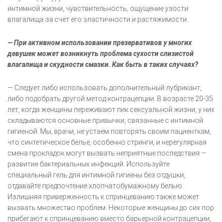
интимной жизни, чувствительность, ощущение узости
влагалища за счет его эластичности и растяжимости.
— При активном использовании презервативов у многих
девушек может возникнуть проблема сухости слизистой
влагалища и скудности смазки. Как быть в таких случаях?
— Следует либо использовать дополнительный лубрикант,
либо подобрать другой метод контрацепции. В возрасте 20-35
лет, когда женщины переживают пик сексуальной жизни, у них
складываются основные привычки, связанные с интимной
гигиеной. Мы, врачи, не устаем повторять своим пациенткам,
что синтетическое белье, особенно стринги, и нерегулярная
смена прокладок могут вызвать неприятные последствия —
развитие бактериальных инфекций. Используйте
специальный гель для интимной гигиены без отдушки,
отдавайте предпочтение хлопчатобумажному белью.
Излишняя приверженность к спринцеванию также может
вызвать множество проблем. Некоторые женщины до сих пор
прибегают к спринцеванию вместо барьерной контрацепции,