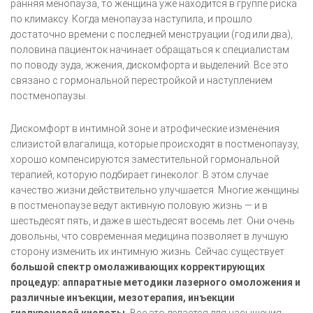
ранняя менопауза, то женщина уже находится в группе риска
по климаксу. Когда менопауза наступила, и прошло
достаточно времени с последней менструации (год или два),
половина пациенток начинает обращаться к специалистам
по поводу зуда, жжения, дискомфорта и выделений. Все это
связано с гормональной перестройкой и наступлением
постменопаузы.
Дискомфорт в интимной зоне и атрофические изменения
слизистой влагалища, которые происходят в постменопаузу,
хорошо компенсируются заместительной гормональной
терапией, которую подбирает гинеколог. В этом случае
качество жизни действительно улучшается. Многие женщины
в постменопаузе ведут активную половую жизнь — и в
шестьдесят пять, и даже в шестьдесят восемь лет. Они очень
довольны, что современная медицина позволяет в лучшую
сторону изменить их интимную жизнь. Сейчас существует
большой спектр омолаживающих корректирующих
процедур: аппаратные методики лазерного омоложения и
различные инъекции, мезотерапия, инъекции