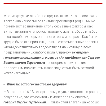
Многие девушки ошибочно предполагают, что на состояние
влагалища наибольшее влияние производят роды. Они не
принимают во внимание, столь серьезные факторы, как
активные занятия спортом, половую жизнь, сброс и набор
веса, колебания гормонального фона и возраст. Как бы ни
трудно было это признать, но вышеперечисленные аспекты
жизни действительно воздействуют на интимную зону
представительниц слабого пола. С врачом
акушером-
гинекологом медицинского центра «Актив-Медикал» Сергеем
Васильевичем Тертычным
поговорим о том, к каким
возрастным изменениям влагалища стоит быть готовой
каждой женщине.
Юность: эстроген на страже здоровья
— В возрасте 16-18 лет организм девушки полностью развит,
безусловно, это относится и к мочеполовой системе, —
говорит Сергей Тертычный.
— Слизистая влагалища хорошо