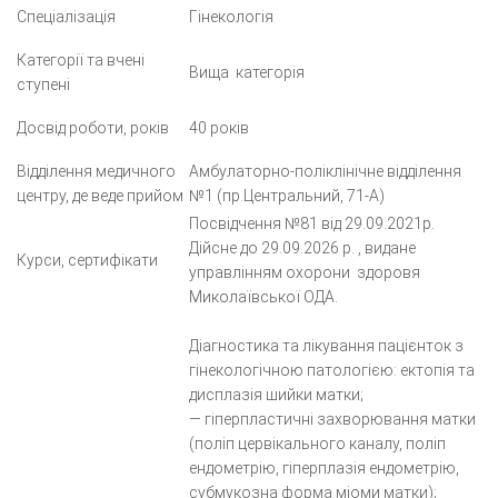
Спеціалізація
Гінекологія
Категорії та вчені
Вища
категорія
ступені
Досвід роботи, років
40 років
Відділення медичного
Амбулаторно-
поліклінічне відділення
центру, де веде прийом
№1 (пр.Центральний, 71-А)
Посвідчення №81 від
29.09.2021р.
Дійсне до 29.09.2026 р. , видане
Курси, сертифікати
управлінням охорони
здоровя
Миколаївської ОДА.
Діагностика та лікування пацієнток з
гінекологічною патологією: ектопія та
дисплазія шийки матки;
— гіперпластичні захворювання матки
(поліп цервікального каналу, поліп
ендометрію, гіперплазія ендометрію,
субмукозна форма міоми матки);