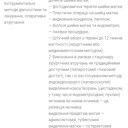
ділянок шийки матки;
Інструментальні
— фотодинамічна терапія шийки матки;
методи діагностики та
— Пластичні операції на шийці матки;
лікування, оперативні
— видалення кондилом, папілом;
втручання
— біопсія шийки матки та ендометрію;
— лазерні процедури;
— Штучний аборт у терміні до 12 тижнів
вагітності (хірургічним або
медикаментозним методом);
2. Виконання в умовах стаціонару
хірургічних втручань як традиційними
доступами (лапаротомія і піхвовий
доступ), так і із застосуванням методу
ендовідеохірургії (лапароскопія):
видалення новоутворень (цистаденом,
у тому числі ендометріоїдних, пухлин)
яєчників яєчників яїчників — ци;
резекція яєчника;
видалення придатків матки —
аднексектомія, тубектомія;
видалення матки — гістеректомія