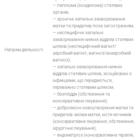
— папілома (кондилома) статевих
органів;
— хронічні запальні захворювання
матки та придатків поза загостренням;
— неспецифічні запальні
захворювання нижніх відділів статевих
шляхів (неспецифічний вагініт/
Напрям діяльності
аеробний вагініт, вагіноз/анаеробний
вагіноз);
— запальні захворювання нижніх
відділів статевих шляхів, асоційовані з
інфекціями, що передаються,
переважно статевим шляхом;
— безпліддя (обстеження та
консервативне лікування);
— доброякісні новоутворення матки та
придатків: міома матки, кісти яєчників
(консервативне лікування, обстеження,
хірургічне лікування);
— ендометріоз (консервативна терапія,