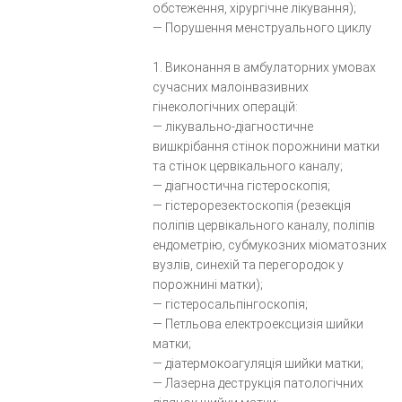
обстеження, хірургічне лікування);
— Порушення менструального циклу
1. Виконання в амбулаторних умовах
сучасних малоінвазивних
гінекологічних операцій:
— лікувально-діагностичне
вишкрібання стінок порожнини матки
та стінок цервікального каналу;
— діагностична гістероскопія;
— гістерорезектоскопія (резекція
поліпів цервікального каналу, поліпів
ендометрію, субмукозних міоматозних
вузлів, синехій та перегородок у
порожнині матки);
— гістеросальпінгоскопія;
— Петльова електроексцизія шийки
матки;
— діатермокоагуляція шийки матки;
— Лазерна деструкція патологічних