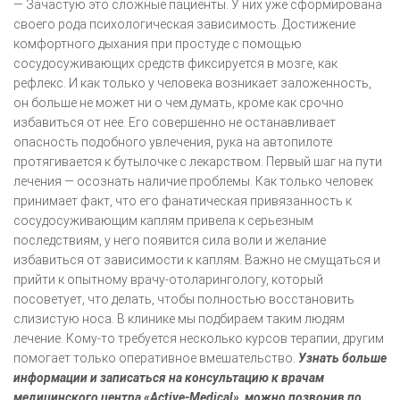
— Зачастую это сложные пациенты. У них уже сформирована
своего рода психологическая зависимость. Достижение
комфортного дыхания при простуде с помощью
сосудосуживающих средств фиксируется в мозге, как
рефлекс. И как только у человека возникает заложенность,
он больше не может ни о чем думать, кроме как срочно
избавиться от нее. Его совершенно не останавливает
опасность подобного увлечения, рука на автопилоте
протягивается к бутылочке с лекарством. Первый шаг на пути
лечения — осознать наличие проблемы. Как только человек
принимает факт, что его фанатическая привязанность к
сосудосуживающим каплям привела к серьезным
последствиям, у него появится сила воли и желание
избавиться от зависимости к каплям. Важно не смущаться и
прийти к опытному врачу-отоларингологу, который
посоветует, что делать, чтобы полностью восстановить
слизистую носа. В клинике мы подбираем таким людям
лечение. Кому-то требуется несколько курсов терапии, другим
помогает только оперативное вмешательство.
Узнать больше
информации и записаться на консультацию к врачам
медицинского центра «Active-Medical», можно позвонив по