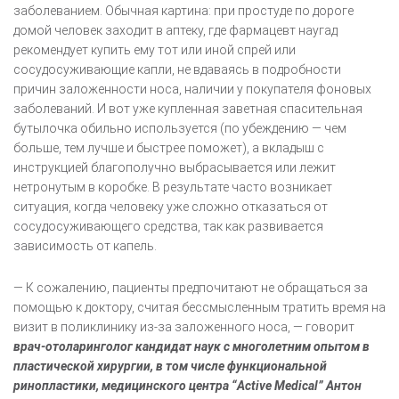
заболеванием. Обычная картина: при простуде по дороге
домой человек заходит в аптеку, где фармацевт наугад
рекомендует купить ему тот или иной спрей или
сосудосуживающие капли, не вдаваясь в подробности
причин заложенности носа, наличии у покупателя фоновых
заболеваний. И вот уже купленная заветная спасительная
бутылочка обильно используется (по убеждению — чем
больше, тем лучше и быстрее поможет), а вкладыш с
инструкцией благополучно выбрасывается или лежит
нетронутым в коробке. В результате часто возникает
ситуация, когда человеку уже сложно отказаться от
сосудосуживающего средства, так как развивается
зависимость от капель.
— К сожалению, пациенты предпочитают не обращаться за
помощью к доктору, считая бессмысленным тратить время на
визит в поликлинику из-за заложенного носа, — говорит
врач-отоларинголог кандидат наук с многолетним опытом в
пластической хирургии, в том числе функциональной
ринопластики, медицинского центра “Active Medical” Антон