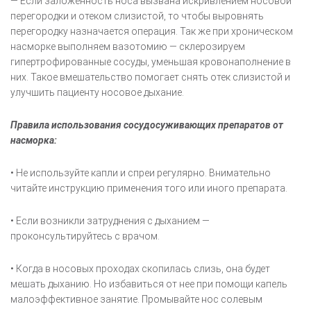
— Если заложенность носа вызвана искривлением носовой
перегородки и отеком слизистой, то чтобы выровнять
перегородку назначается операция. Так же при хроническом
насморке выполняем вазотомию — склерозируем
гипертрофированные сосуды, уменьшая кровонаполнение в
них. Такое вмешательство помогает снять отек слизистой и
улучшить пациенту носовое дыхание.
Правила использования сосудосуживающих препаратов от
насморка:
• Не используйте капли и спреи регулярно. Внимательно
читайте инструкцию применения того или иного препарата.
• Если возникли затруднения с дыханием —
проконсультируйтесь с врачом.
• Когда в носовых проходах скопилась слизь, она будет
мешать дыханию. Но избавиться от нее при помощи капель
малоэффективное занятие. Промывайте нос солевым